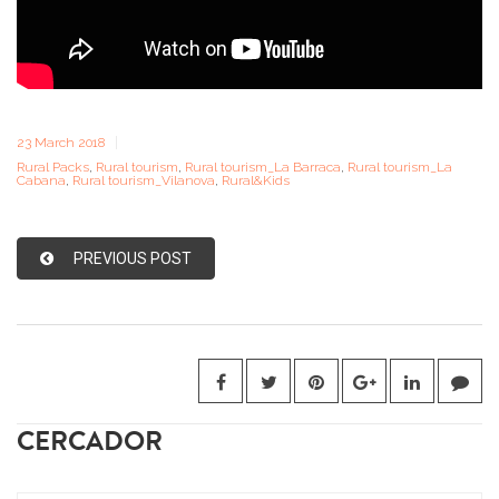
23 March 2018
Rural Packs
,
Rural tourism
,
Rural tourism_La Barraca
,
Rural tourism_La
Cabana
,
Rural tourism_Vilanova
,
Rural&Kids
PREVIOUS POST
CERCADOR