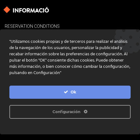
INFORMACIÓ
RESERVATION CONDITIONS
LEGAL BASES
"Utilizamos cookies propias y de terceros para realizar el análisis
COOKIES POLICY
de la navegación de los usuarios, personalizar la publicidad y
recabar información sobre las preferencias de configuración. Al
CONTACT
pulsar el botón "OK" consiente dichas cookies. Puede obtener
más información, o bien conocer cómo cambiar la configuración,
pulsando en Configuración"
Ok
DISSENY
GRATSTUDIO.COM
PROGRAMACIÓ
INFOACTIVA'T
IL·LUSTRACIONS
CLARA NIUBÒ
Configuración