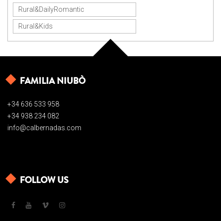
Rural&DailyRomantic
Rural&Kids
FAMILIA NIUBÒ
+34 636 533 958
+34 938 234 082
info@calbernadas.com
FOLLOW US