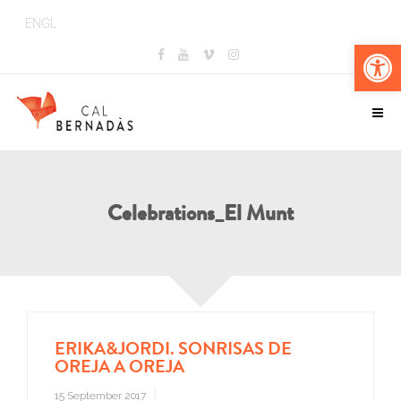
ENGL
Op
Celebrations_El Munt
ERIKA&JORDI. SONRISAS DE
OREJA A OREJA
15 September 2017