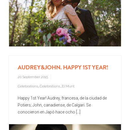
AUDREY&JOHN. HAPPY 1ST YEAR!
20 September 2015
Celebrations
,
Celebrations_El Munt
Happy 1st Year! Audrey, francesa, de la ciudad de
Potiers; John, canadiense, de Calgari. Se
conocieron en Japó hace ocho [...]