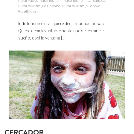
Rural Packs
,
Rural tourism
,
Rural tourism_La Barraca
,
Rural tourism_La Cabana
,
Rural tourism_Vilanova
,
Rural&Kids
Ir de turismo rural quiere decir muchas cosas.
Quiere decir levantarse hasta que se termine el
sueño, abril la ventana [...]
CERCADOR