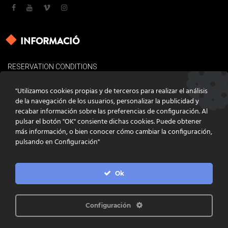
INFORMACIÓ
RESERVATION CONDITIONS
LEGAL BASES
"Utilizamos cookies propias y de terceros para realizar el análisis
COOKIES POLICY
de la navegación de los usuarios, personalizar la publicidad y
recabar información sobre las preferencias de configuración. Al
CONTACT
pulsar el botón "OK" consiente dichas cookies. Puede obtener
más información, o bien conocer cómo cambiar la configuración,
pulsando en Configuración"
Ok
DISSENY
GRATSTUDIO.COM
PROGRAMACIÓ
INFOACTIVA'T
IL·LUSTRACIONS
CLARA NIUBÒ
Configuración