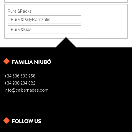
Rural&Packs
Rural&DailyRomantic
Rural&Kids
FAMILIA NIUBÒ
+34 636 533 958
+34 938 234 082
info@calbernadas.com
FOLLOW US