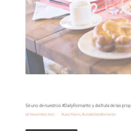
Sé uno de nuestros #DailyRomantic y disfruta de las pr
06 November 2017
Rural Packs
,
Rural&DailyRomantic