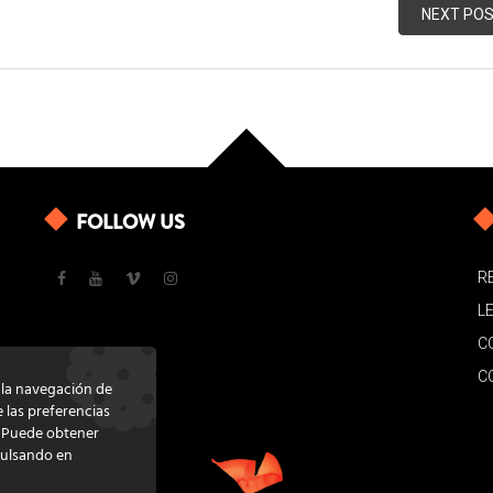
NEXT PO
FOLLOW US
R
L
C
C
e la navegación de
e las preferencias
. Puede obtener
pulsando en