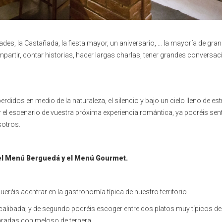
es, la Castañada, la fiesta mayor, un aniversario, … la mayoría de gra
artir, contar historias, hacer largas charlas, tener grandes conversac
didos en medio de la naturaleza, el silencio y bajo un cielo lleno de estr
el escenario de vuestra próxima experiencia romántica, ya podréis sen
sotros.
el Menú Berguedá y el Menú Gourmet.
eréis adentrar en la gastronomía típica de nuestro territorio.
alibada; y de segundo podréis escoger entre dos platos muy típicos de 
radas con meloso de ternera.