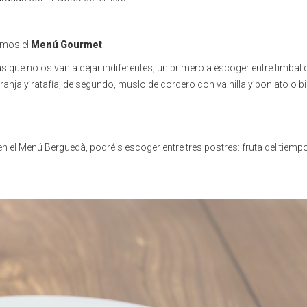
amos el
Menú Gourmet
.
s que no os van a dejar indiferentes; un primero a escoger entre timbal 
nja y ratafía; de segundo, muslo de cordero con vainilla y boniato o b
 el Menú Berguedà, podréis escoger entre tres postres: fruta del tiempo