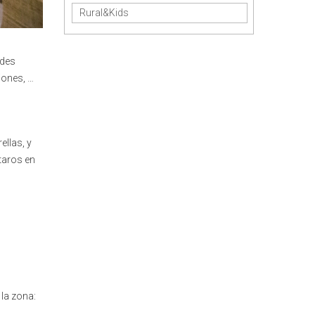
Rural&Kids
ndes
iones, …
ellas, y
taros en
la zona: