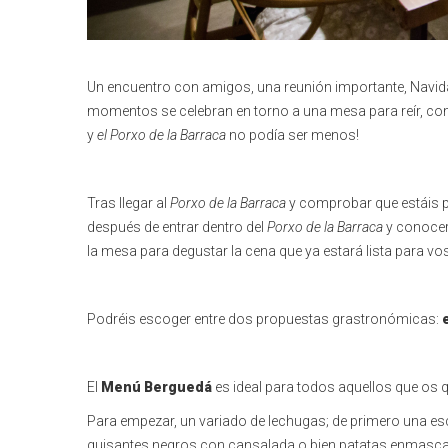
Un encuentro con amigos, una reunión importante, Navidad
momentos se celebran en torno a una mesa para reír, comp
y
el
Porxo de la Barraca
no podía ser menos!
Tras llegar al
Porxo de la Barraca
y comprobar que estáis per
después de entrar dentro del
Porxo de la Barraca
y conocer 
la mesa para degustar la cena que ya estará lista para vo
Podréis escoger entre dos propuestas grastronómicas:
El
Menú Berguedá
es ideal para todos aquellos que os qu
Para empezar, un variado de lechugas; de primero una esc
guisantes negros con cansalada o bien patatas enmasca