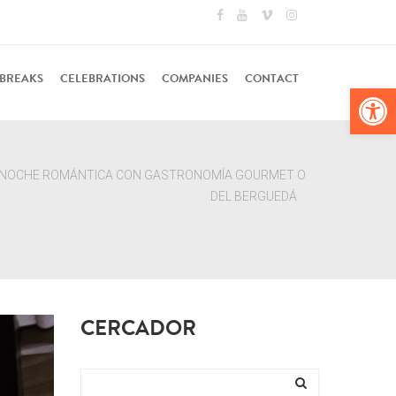
 BREAKS
CELEBRATIONS
COMPANIES
CONTACT
Op
 NOCHE ROMÁNTICA CON GASTRONOMÍA GOURMET O
DEL BERGUEDÁ
CERCADOR