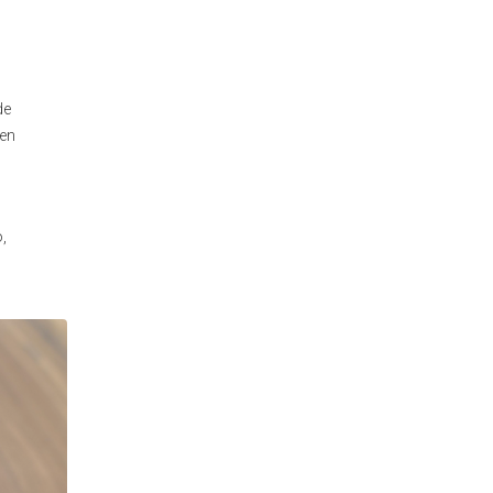
de
ien
,