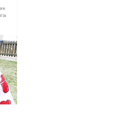
ere
l la