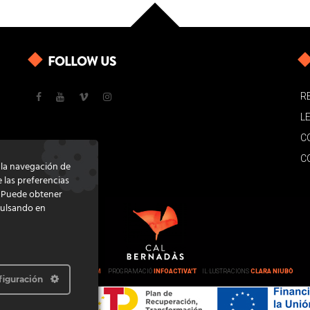
FOLLOW US
R
L
C
C
e la navegación de
e las preferencias
. Puede obtener
pulsando en
DISSENY
GRATSTUDIO.COM
PROGRAMACIÓ
INFOACTIVA'T
IL·LUSTRACIONS
CLARA NIUBÒ
figuración