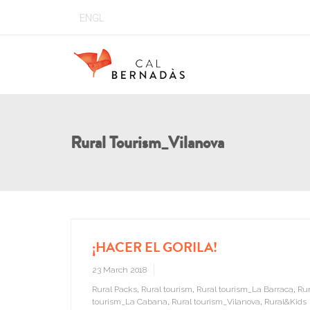
ENGL
Rural Tourism_Vilanova
¡HACER EL GORILA!
23 March 2018
Rural Packs
,
Rural tourism
,
Rural tourism_La Barraca
,
Rur
tourism_La Cabana
,
Rural tourism_Vilanova
,
Rural&Kids