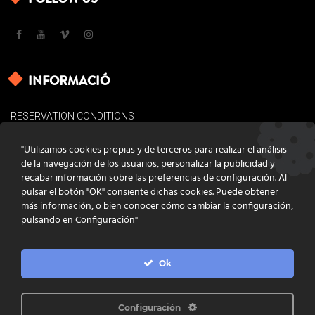
INFORMACIÓ
RESERVATION CONDITIONS
LEGAL BASES
"Utilizamos cookies propias y de terceros para realizar el análisis
COOKIES POLICY
de la navegación de los usuarios, personalizar la publicidad y
recabar información sobre las preferencias de configuración. Al
CONTACT
pulsar el botón "OK" consiente dichas cookies. Puede obtener
más información, o bien conocer cómo cambiar la configuración,
pulsando en Configuración"
Ok
DISSENY
GRATSTUDIO.COM
PROGRAMACIÓ
INFOACTIVA'T
IL·LUSTRACIONS
CLARA NIUBÒ
Configuración