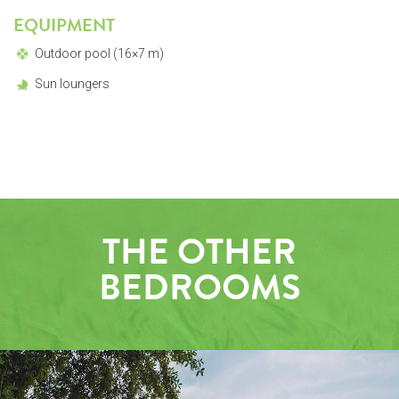
EQUIPMENT
Outdoor pool (16×7 m)
Sun loungers
THE OTHER
BEDROOMS
OUTSIDE