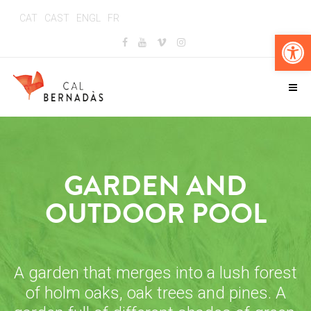
CAT
CAST
ENGL
FR
Op
GARDEN AND
OUTDOOR POOL
A garden that merges into a lush forest
of holm oaks, oak trees and pines.
A