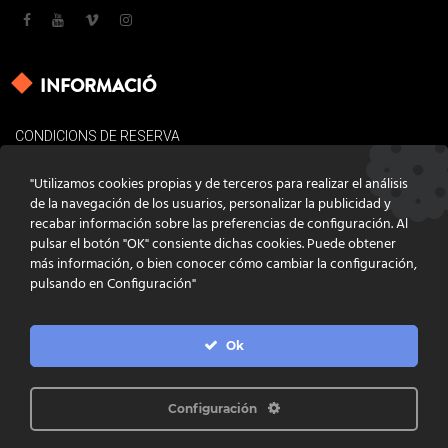
INFORMACIÓ
CONDICIONS DE RESERVA
AVÍS LEGAL
"Utilizamos cookies propias y de terceros para realizar el análisis
POLÍTICA DE COOKIES
de la navegación de los usuarios, personalizar la publicidad y
recabar información sobre las preferencias de configuración. Al
CONTACTE
pulsar el botón "OK" consiente dichas cookies. Puede obtener
más información, o bien conocer cómo cambiar la configuración,
pulsando en Configuración"
Ok
DISSENY
GRATSTUDIO.COM
PROGRAMACIÓ
INFOACTIVA'T
IL·LUSTRACIONS
CLARA NIUBÒ
Configuración