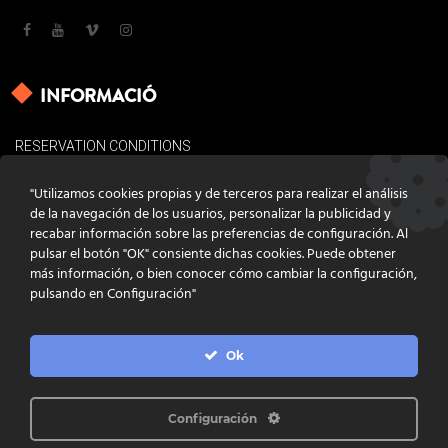
INFORMACIÓ
RESERVATION CONDITIONS
LEGAL BASES
"Utilizamos cookies propias y de terceros para realizar el análisis
COOKIES POLICY
de la navegación de los usuarios, personalizar la publicidad y
recabar información sobre las preferencias de configuración. Al
CONTACT
pulsar el botón "OK" consiente dichas cookies. Puede obtener
más información, o bien conocer cómo cambiar la configuración,
pulsando en Configuración"
Ok
DISSENY
GRATSTUDIO.COM
PROGRAMACIÓ
INFOACTIVA'T
IL·LUSTRACIONS
CLARA NIUBÒ
Configuración