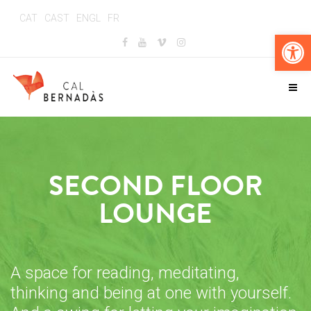
CAT
CAST
ENGL
FR
Op
SECOND FLOOR
LOUNGE
A space for reading, meditating,
thinking and being at one with yourself.