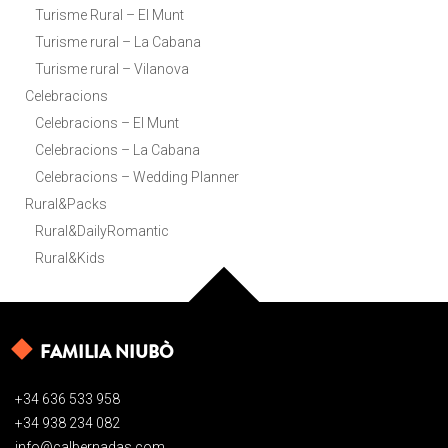
Turisme Rural – El Munt
Turisme rural – La Cabana
Turisme rural – Vilanova
Celebracions
Celebracions – El Munt
Celebracions – La Cabana
Celebracions – Wedding Planner
Rural&Packs
Rural&DailyRomantic
Rural&Kids
FAMILIA NIUBÒ
+34 636 533 958
+34 938 234 082
info@calbernadas.com