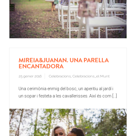
MIREIA&JUANAN. UNA PARELLA
ENCANTADORA
25 gener 2016
Celebracions
,
Celebracions_el Munt
Una cerimònia enmig del bosc, un aperitiu al jardí i
un sopar i festeta a les cavallerisses. Així és com [...]