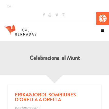
CAT
Obr
Celebracions_el Munt
ERIKA&JORDI. SOMRIURES
D’ORELLA A ORELLA
15 setembre 2017