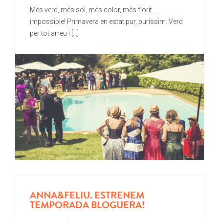
Més verd, més sol, més color, més florit ...
impossible! Primavera en estat pur, puríssim. Verd
per tot arreu i [...]
ANNA&FELIU. ESTRENEM
TEMPORADA BLOGUERA!