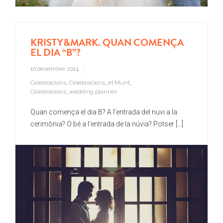
KRISTY&MARK. QUAN COMENÇA
EL DIA “B”?
10 desembre 2014
Celebracions
,
Celebracions_el Munt
,
Celebracions_wedding planner
Quan comença el dia B? A l’entrada del nuvi a la
cerimònia? O bé a l’entrada de la núvia? Potser [...]