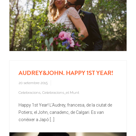
AUDREY&JOHN. HAPPY 1ST YEAR!
20 setembre 2015
Celebracions
,
Celebracions_el Munt
Happy 1st Year! L’Audrey, francesa, de la ciutat de
Potiers; el John, canadenc, de Calgari. Es van
conèixer a Japó [...]