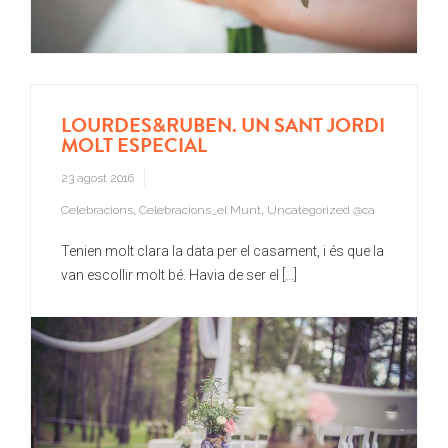
LOURDES&RUBEN. UN SANT JORDI
MOLT ESPECIAL
23 agost 2016
Celebracions
,
Celebracions_el Munt
,
Uncategorized @ca
Tenien molt clara la data per el casament, i és que la
van escollir molt bé. Havia de ser el [...]