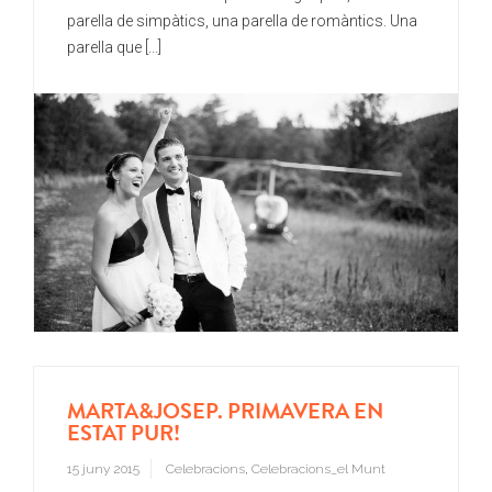
parella de simpàtics, una parella de romàntics. Una
parella que [...]
MARTA&JOSEP. PRIMAVERA EN
ESTAT PUR!
15 juny 2015
Celebracions
,
Celebracions_el Munt