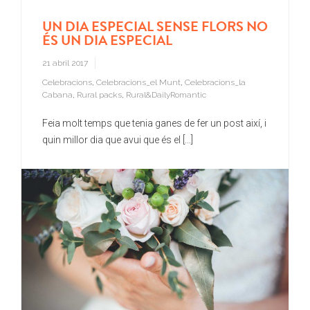
UN DIA ESPECIAL SENSE FLORS NO
ÉS UN DIA ESPECIAL
21 abril 2017
Celebracions
,
Celebracions_el Munt
,
Celebracions_la
Cabana
,
Rural packs
,
Rural&DailyRomantic
Feia molt temps que tenia ganes de fer un post així, i
quin millor dia que avui que és el [...]