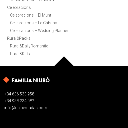
Celebracions
Celebracions – El Munt
Celebracions – La Cabana
Celebracions – Wedding Planner
Rural&Packs
Rural&DailyRomantic
Rural&Kids
FAMILIA NIUBÒ
+34 636 533 958
+34 938 234 082
info@calbernadas.com