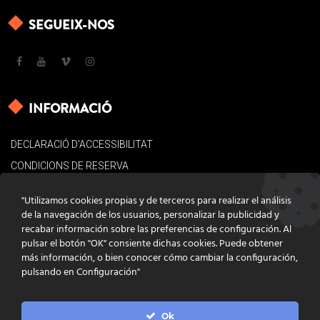
SEGUEIX-NOS
INFORMACIÓ
DECLARACIÓ D’ACCESSIBILITAT
CONDICIONS DE RESERVA
AVÍS LEGAL
"Utilizamos cookies propias y de terceros para realizar el análisis
POLÍTICA DE COOKIES
de la navegación de los usuarios, personalizar la publicidad y
recabar información sobre las preferencias de configuración. Al
CONTACTE
pulsar el botón "OK" consiente dichas cookies. Puede obtener
más información, o bien conocer cómo cambiar la configuración,
pulsando en Configuración"
Ok