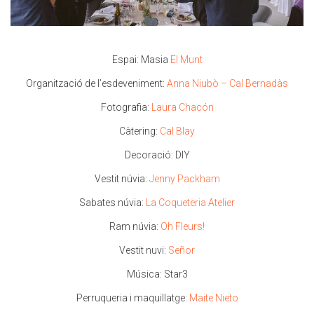
Espai: Masia
El Munt
Organització de l’esdeveniment:
Anna Niubò – Cal Bernadàs
Fotografia:
Laura Chacón
Càtering:
Cal Blay
Decoració: DIY
Vestit núvia:
Jenny Packham
Sabates núvia:
La Coqueteria Atelier
Ram núvia:
Oh Fleurs!
Vestit nuvi:
Señor
Música: Star3
Perruqueria i maquillatge:
Maite Nieto