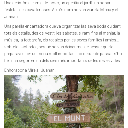
Una cerimònia enmig del bosc, un aperitiu al jardí i un sopar i
festeta a les cavallerisses. Així és com ho van viure la Mireia y el
Juanan.
Una parella encantadora que va organitzar las seva boda cuidant
tots els detalls, des del vestit, les sabates, el ram, fins al menjar, la
música, la fotògrafa, els regalets per les seves famílies i amics… I
sobretot, sobretot, perquè no van deixar mai de pensar que la
preparaven per un motiu molt important: no deixar de passar-s’ho
bé ni un segon en un dels dies més importants de les seves vides.
Enhorabona Mireia i Juanan!