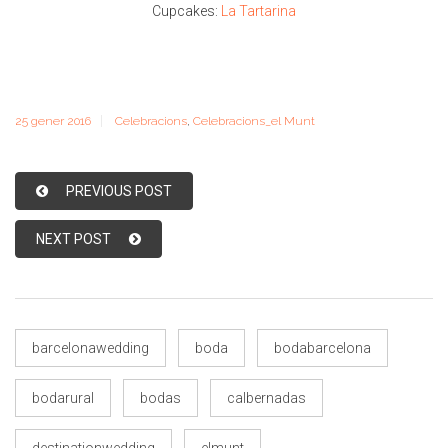
Cupcakes:
La Tartarina
25 gener 2016
Celebracions
,
Celebracions_el Munt
PREVIOUS POST
NEXT POST
barcelonawedding
boda
bodabarcelona
bodarural
bodas
calbernadas