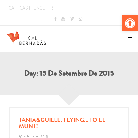
CAT
CAST
ENGL
FR
Obr
Day:
15 De Setembre De 2015
TANIA&GUILLE. FLYING… TO EL
MUNT!
15 setembre 2015