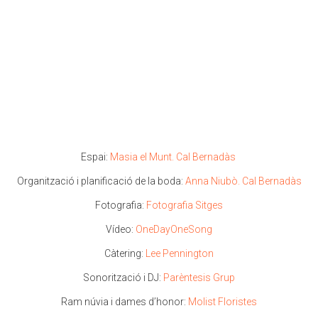
Espai:
Masia el Munt. Cal Bernadàs
Organització i planificació de la boda:
Anna Niubò. Cal Bernadàs
Fotografia:
Fotografia Sitges
Vídeo:
OneDayOneSong
Càtering:
Lee Pennington
Sonorització i DJ:
Parèntesis Grup
Ram núvia i dames d’honor:
Molist Floristes