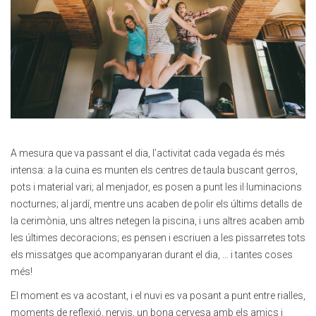
A mesura que va passant el dia, l’activitat cada vegada és més
intensa: a la cuina es munten els centres de taula buscant gerros,
pots i material vari; al menjador, es posen a punt les il·luminacions
nocturnes; al jardí, mentre uns acaben de polir els últims detalls de
la cerimònia, uns altres netegen la piscina, i uns altres acaben amb
les últimes decoracions; es pensen i escriuen a les pissarretes tots
els missatges que acompanyaran durant el dia, … i tantes coses
més!
El moment es va acostant, i el nuvi es va posant a punt entre rialles,
moments de reflexió, nervis, un bona cervesa amb els amics i