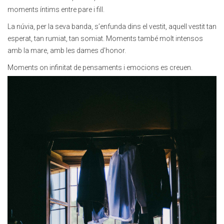
moments íntims entre pare i fill.
La núvia, per la seva banda, s’enfunda dins el vestit, aquell vestit tan
esperat, tan rumiat, tan somiat. Moments també molt intensos
amb la mare, amb les dames d’honor.
Moments on infinitat de pensaments i emocions es creuen.