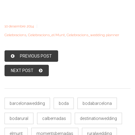
10 desembre 2014
Celebracions
,
Celebracions_el Munt
,
Celebracions_wedding planner
PREVIOUS POST
NEXT POST
barcelonawedding
boda
bodabarcelona
bodarural
calbernadas
destinationwedding
elmunt
momentsbernadas
ruralwedding