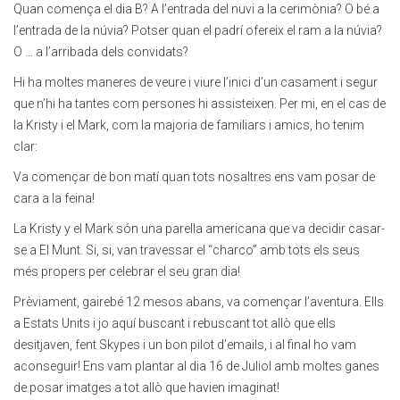
Quan comença el dia B? A l’entrada del nuvi a la cerimònia? O bé a
l’entrada de la núvia? Potser quan el padrí ofereix el ram a la núvia?
O … a l’arribada dels convidats?
Hi ha moltes maneres de veure i viure l’inici d’un casament i segur
que n’hi ha tantes com persones hi assisteixen. Per mi, en el cas de
la Kristy i el Mark, com la majoria de familiars i amics, ho tenim
clar:
Va començar de bon matí quan tots nosaltres ens vam posar de
cara a la feina!
La Kristy y el Mark són una parella americana que va decidir casar-
se a El Munt. Si, si, van travessar el “charco” amb tots els seus
més propers per celebrar el seu gran dia!
Prèviament, gairebé 12 mesos abans, va començar l’aventura. Ells
a Estats Units i jo aquí buscant i rebuscant tot allò que ells
desitjaven, fent Skypes i un bon pilot d’emails, i al final ho vam
aconseguir! Ens vam plantar al dia 16 de Juliol amb moltes ganes
de posar imatges a tot allò que havien imaginat!