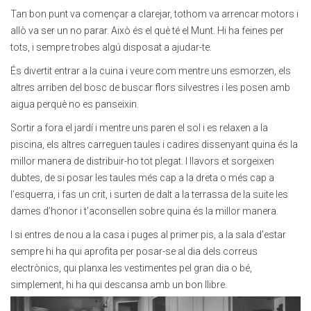
Tan bon punt va començar a clarejar, tothom va arrencar motors i
allò va ser un no parar. Això és el què té el Munt. Hi ha feines per
tots, i sempre trobes algú disposat a ajudar-te.
És divertit entrar a la cuina i veure com mentre uns esmorzen, els
altres arriben del bosc de buscar flors silvestres i les posen amb
aigua perquè no es panseixin.
Sortir a fora el jardí i mentre uns paren el sol i es relaxen a la
piscina, els altres carreguen taules i cadires dissenyant quina és la
millor manera de distribuir-ho tot plegat. I llavors et sorgeixen
dubtes, de si posar les taules més cap a la dreta o més cap a
l’esquerra, i fas un crit, i surten de dalt a la terrassa de la suite les
dames d’honor i t’aconsellen sobre quina és la millor manera.
I si entres de nou a la casa i puges al primer pis, a la sala d’estar
sempre hi ha qui aprofita per posar-se al dia dels correus
electrònics, qui planxa les vestimentes pel gran dia o bé,
simplement, hi ha qui descansa amb un bon llibre.