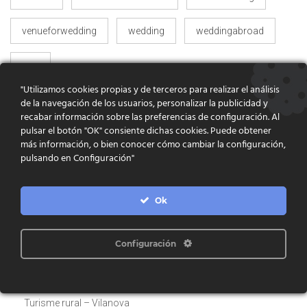
venueforwedding
wedding
weddingabroad
wee
"Utilizamos cookies propias y de terceros para realizar el análisis
de la navegación de los usuarios, personalizar la publicidad y
recabar información sobre las preferencias de configuración. Al
pulsar el botón "OK" consiente dichas cookies. Puede obtener
CERCADOR
más información, o bien conocer cómo cambiar la configuración,
pulsando en Configuración"
Ok
Turisme Rural
Configuración
Turisme rural – La Barraca
Turisme Rural – El Munt
Turisme rural – La Cabana
Turisme rural – Vilanova