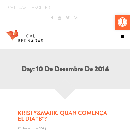
CAT
CAST
ENGL
FR
Obr
Day:
10 De Desembre De 2014
KRISTY&MARK. QUAN COMENÇA
EL DIA “B”?
10 desembre 2014