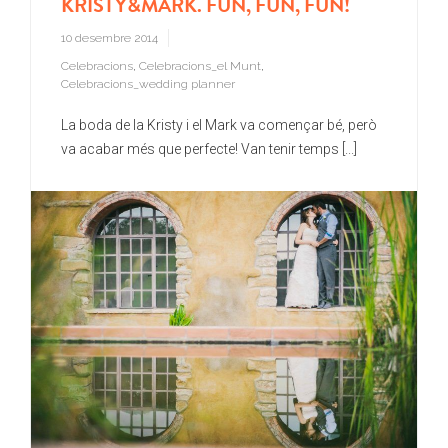
KRISTY&MARK. FUN, FUN, FUN!
10 desembre 2014
Celebracions
,
Celebracions_el Munt
,
Celebracions_wedding planner
La boda de la Kristy i el Mark va començar bé, però
va acabar més que perfecte! Van tenir temps [...]