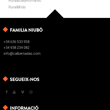
Rural&DailyRomantic
Rural&Kids
FAMILIA NIUBÒ
+34 636 533 958
+34 938 234 082
info@calbernadas.com
SEGUEIX-NOS
INFORMACIÓ