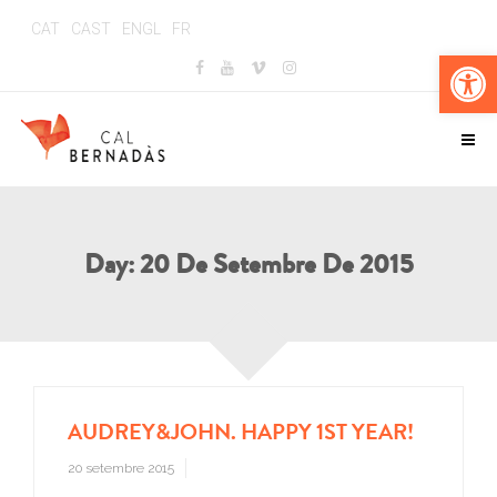
CAT
CAST
ENGL
FR
Obr
Day:
20 De Setembre De 2015
AUDREY&JOHN. HAPPY 1ST YEAR!
20 setembre 2015