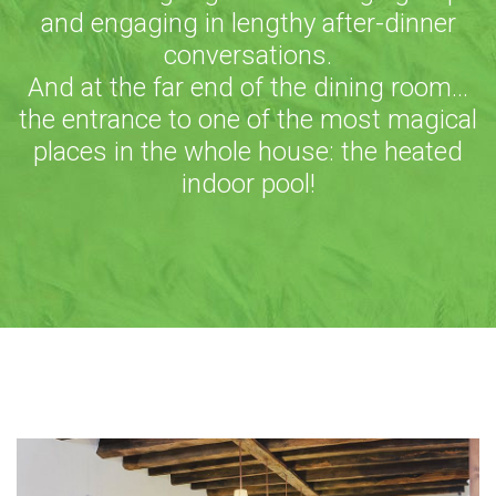
and engaging in lengthy after-dinner
conversations.
And at the far end of the dining room…
the entrance to one of the most magical
places in the whole house: the heated
indoor pool!