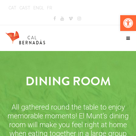
CAT
CAST
ENGL
FR
Op
DINING ROOM
All gathered round the table to enjoy
memorable moments! El Munt’s dining
room will make you feel right at home
when eating together in a large group