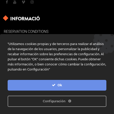
INFORMACIÓ
RESERVATION CONDITIONS
LEGAL BASES
"Utilizamos cookies propias y de terceros para realizar el análisis
COOKIES POLICY
de la navegación de los usuarios, personalizar la publicidad y
recabar información sobre las preferencias de configuración. Al
CONTACT
pulsar el botón "OK" consiente dichas cookies. Puede obtener
más información, o bien conocer cómo cambiar la configuración,
pulsando en Configuración"
Ok
DISSENY
GRATSTUDIO.COM
PROGRAMACIÓ
INFOACTIVA'T
IL·LUSTRACIONS
CLARA NIUBÒ
Configuración