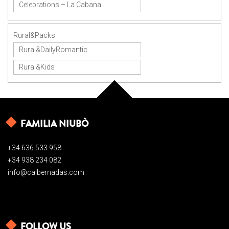
Celebrations – La Cabana
Rural&Packs
Rural&DailyRomantic
Rural&Kids
FAMILIA NIUBÒ
+34 636 533 958
+34 938 234 082
info@calbernadas.com
FOLLOW US