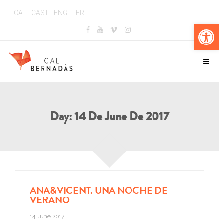
CAT
CAST
ENGL
FR
Op
Day:
14 De June De 2017
ANA&VICENT. UNA NOCHE DE
VERANO
14 June 2017