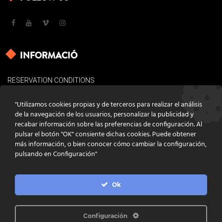
INFORMACIÓ
RESERVATION CONDITIONS
LEGAL BASES
"Utilizamos cookies propias y de terceros para realizar el análisis
COOKIES POLICY
de la navegación de los usuarios, personalizar la publicidad y
recabar información sobre las preferencias de configuración. Al
CONTACT
pulsar el botón "OK" consiente dichas cookies. Puede obtener
más información, o bien conocer cómo cambiar la configuración,
pulsando en Configuración"
Ok
DISSENY
GRATSTUDIO.COM
PROGRAMACIÓ
INFOACTIVA'T
IL·LUSTRACIONS
CLARA NIUBÒ
Configuración