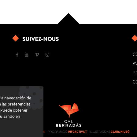
SUIVEZ-NOUS
C
A
P
C
e la navegación de
e las preferencias
. Puede obtener
pulsando en
DISSENY
GRATSTUDIO.COM
PROGRAMACIÓ
INFOACTIVA'T
IL·LUSTRACIONS
CLARA NIUBÒ