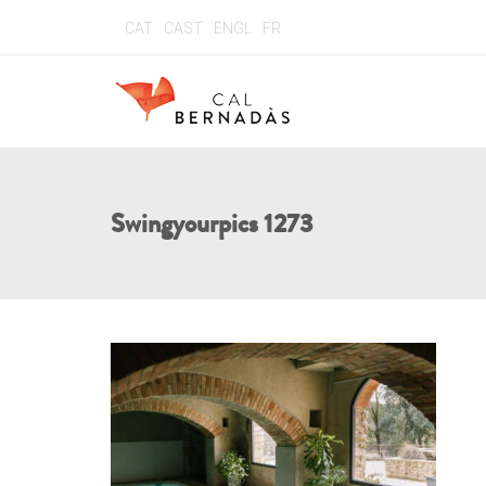
CAT
CAST
ENGL
FR
Swingyourpics 1273