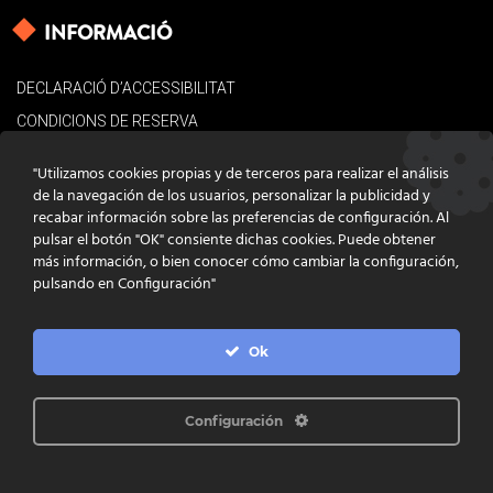
INFORMACIÓ
DECLARACIÓ D’ACCESSIBILITAT
CONDICIONS DE RESERVA
AVÍS LEGAL
"Utilizamos cookies propias y de terceros para realizar el análisis
POLÍTICA DE COOKIES
de la navegación de los usuarios, personalizar la publicidad y
recabar información sobre las preferencias de configuración. Al
CONTACTE
pulsar el botón "OK" consiente dichas cookies. Puede obtener
más información, o bien conocer cómo cambiar la configuración,
pulsando en Configuración"
Ok
DISSENY
GRATSTUDIO.COM
PROGRAMACIÓ
INFOACTIVA'T
IL·LUSTRACIONS
CLARA NIUBÒ
Configuración