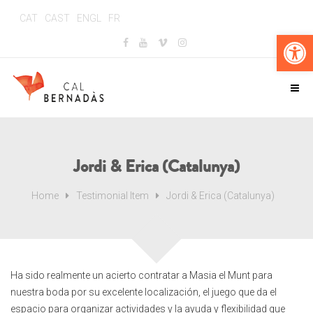
CAT
CAST
ENGL
FR
Ouv
Jordi & Erica (Catalunya)
Home
Testimonial Item
Jordi & Erica (Catalunya)
Ha sido realmente un acierto contratar a Masia el Munt para
nuestra boda por su excelente localización, el juego que da el
espacio para organizar actividades y la ayuda y flexibilidad que