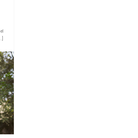
el
.]