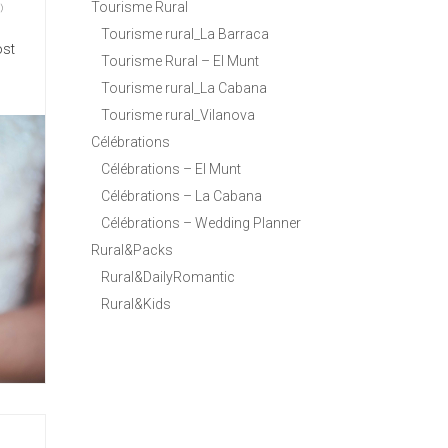
Tourisme Rural
)
Tourisme rural_La Barraca
ost
Tourisme Rural – El Munt
Tourisme rural_La Cabana
Tourisme rural_Vilanova
Célébrations
Célébrations – El Munt
Célébrations – La Cabana
Célébrations – Wedding Planner
Rural&Packs
Rural&DailyRomantic
Rural&Kids