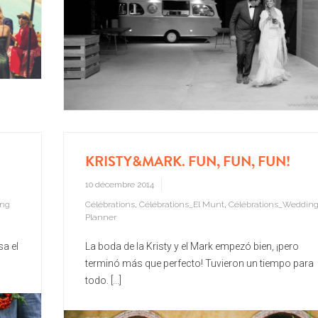
KRISTY&MARK. FUN, FUN, FUN!
10 décembre 2014
ing
Célébrations
,
Célébrations_El Munt
,
Célébrations_Weddin
Planner
sa el
La boda de la Kristy y el Mark empezó bien, ¡pero
terminó más que perfecto! Tuvieron un tiempo para
todo. [...]