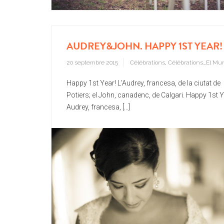
AUDREY&JOHN. HAPPY 1ST YEAR!
20 septembre 2015
Célébrations
,
Célébrations_El Mu
Happy 1st Year! L’Audrey, francesa, de la ciutat de
Potiers; el John, canadenc, de Calgari. Happy 1st Y
Audrey, francesa, [...]