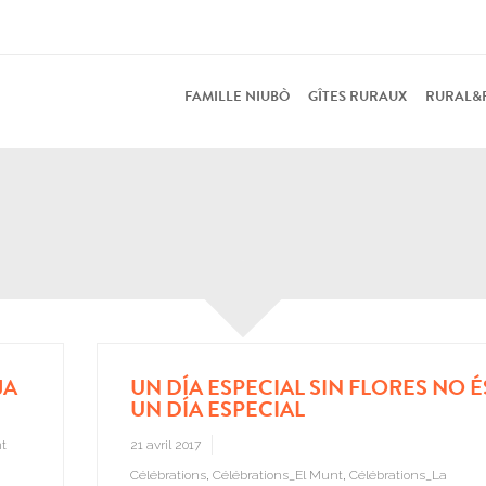
FAMILLE NIUBÒ
GÎTES RURAUX
RURAL&
JA
UN DÍA ESPECIAL SIN FLORES NO É
UN DÍA ESPECIAL
t
21 avril 2017
Célébrations
,
Célébrations_El Munt
,
Célébrations_La