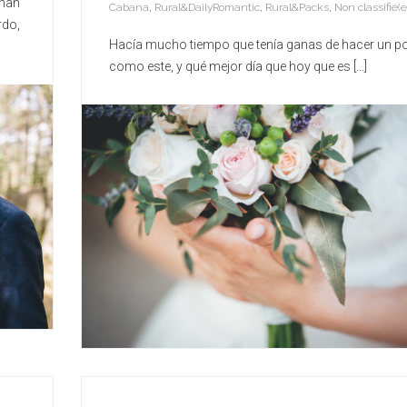
 han
Cabana
,
Rural&DailyRomantic
,
Rural&Packs
,
Non classifié(e
rdo,
Hacía mucho tiempo que tenía ganas de hacer un p
como este, y qué mejor día que hoy que es [...]