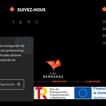
SUIVEZ-NOUS
C
A
P
C
e la navegación de
e las preferencias
. Puede obtener
pulsando en
DISSENY
GRATSTUDIO.COM
PROGRAMACIÓ
INFOACTIVA'T
IL·LUSTRACIONS
CLARA NIUBÒ
figuración