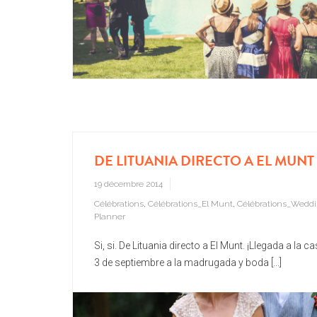
DE LITUANIA DIRECTO A EL MUNT
19 décembre 2014
Célébrations
,
Célébrations_El Munt
,
Célébrations_Wedd
Planner
Si, si. De Lituania directo a El Munt. ¡Llegada a la ca
3 de septiembre a la madrugada y boda [...]