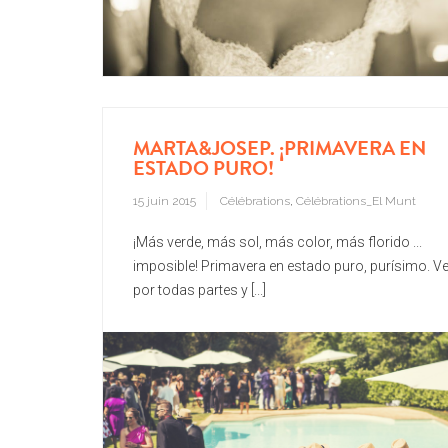
MARTA&JOSEP. ¡PRIMAVERA EN
ESTADO PURO!
15 juin 2015
Célébrations
,
Célébrations_El Munt
¡Más verde, más sol, más color, más florido ...
imposible! Primavera en estado puro, purísimo. V
por todas partes y [...]