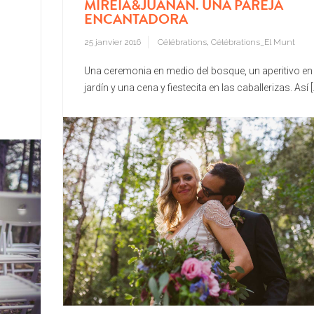
MIREIA&JUANAN. UNA PAREJA
ENCANTADORA
25 janvier 2016
Célébrations
,
Célébrations_El Munt
Una ceremonia en medio del bosque, un aperitivo en 
jardín y una cena y fiestecita en las caballerizas. Así [..