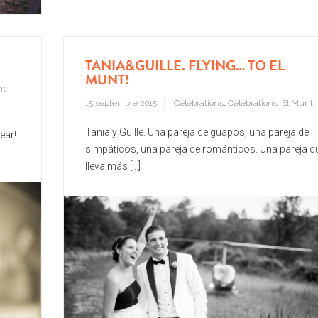
TANIA&GUILLE. FLYING… TO EL
MUNT!
nt
15 septembre 2015
Célébrations
,
Célébrations_El Munt
Tania y Guille. Una pareja de guapos, una pareja de
ear!
simpáticos, una pareja de románticos. Una pareja q
lleva más [...]