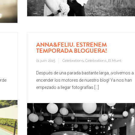
ANNA&FELIU. ESTRENEM
TEMPORADA BLOGUERA!
01 juin 2015
Célébrations
,
Célébrations_El Munt
Después de una parada bastante larga, ¡volvemos a
erde
encender los motores de nuestro blog! Ya nos han
empezado a llegar fotografías […]