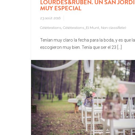
LOURDES&RUBEN. UN SAN JORDI
MUY ESPECIAL
23 août 2016
Célébrations
,
Célébrations_El Munt
,
Non classifié(e)
Tenían muy claro la fecha para la boda, y es que la
escogieron muy bien. Tenía que ser el 23 [...]