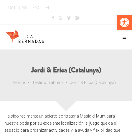
CAT
CAST
ENGL
FR
Obr
Jordi & Erica (Catalunya)
Home
Testimonial Item
Jordi & Erica (Catalunya)
Ha sido realmente un acierto contratar a Masia el Munt para
nuestra boda por su excelente localización, el juego que da el
espacio para organizar actividades y la ayuda y flexibilidad que