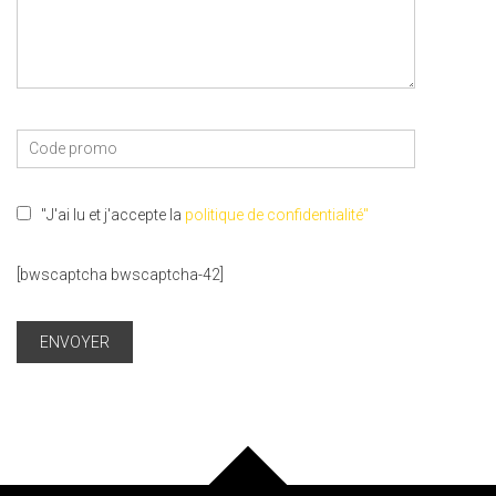
"J'ai lu et j'accepte la
politique de confidentialité"
[bwscaptcha bwscaptcha-42]