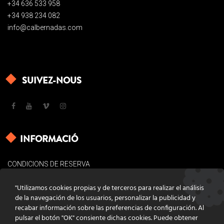
+34 636 533 958
+34 938 234 082
info@calbernadas.com
SUIVEZ-NOUS
INFORMACIÓ
CONDICIONS DE RESERVA
AVÍS LEGAL
"Utilizamos cookies propias y de terceros para realizar el análisis
POLÍTICA DE COOKIES
de la navegación de los usuarios, personalizar la publicidad y
recabar información sobre las preferencias de configuración. Al
CONTACTE
pulsar el botón "OK" consiente dichas cookies. Puede obtener