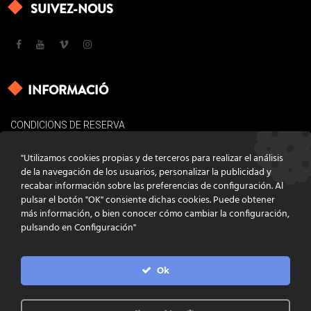
SUIVEZ-NOUS
INFORMACIÓ
CONDICIONS DE RESERVA
AVÍS LEGAL
"Utilizamos cookies propias y de terceros para realizar el análisis
POLÍTICA DE COOKIES
de la navegación de los usuarios, personalizar la publicidad y
recabar información sobre las preferencias de configuración. Al
CONTACTE
pulsar el botón "OK" consiente dichas cookies. Puede obtener
más información, o bien conocer cómo cambiar la configuración,
pulsando en Configuración"
Ok
DISSENY
GRATSTUDIO.COM
PROGRAMACIÓ
INFOACTIVA'T
IL·LUSTRACIONS
CLARA NIUBÒ