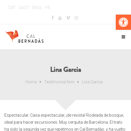
CAT
CAST
ENGL
FR
Ouv
Lina Garcia
Home
Testimonial Item
Lina Garcia
Espectacular. Casa espectacular, ¡de revista! Rodeada de bosque,
ideal para hacer excursiones. Muy cerquita de Barcelona. El trato
ha sido la segunda vez que repetimos en Cal Bernadàs, y ha vuelto