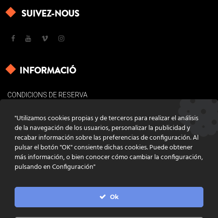
SUIVEZ-NOUS
INFORMACIÓ
CONDICIONS DE RESERVA
AVÍS LEGAL
"Utilizamos cookies propias y de terceros para realizar el análisis
POLÍTICA DE COOKIES
de la navegación de los usuarios, personalizar la publicidad y
recabar información sobre las preferencias de configuración. Al
CONTACTE
pulsar el botón "OK" consiente dichas cookies. Puede obtener
más información, o bien conocer cómo cambiar la configuración,
pulsando en Configuración"
Ok