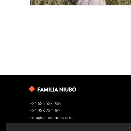
FAMILIA NIUBÒ
+34 636 533 958
+34 938 234 082
info@calbernadas.com