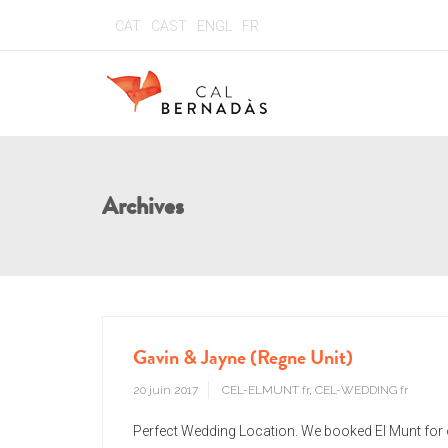
CAT
CAST
ENGL
FR
Archives
Gavin & Jayne (Regne Unit)
20 juin 2017
CEL-ELMUNT fr
,
CEL-WEDDING fr
Perfect Wedding Location. We booked El Munt for