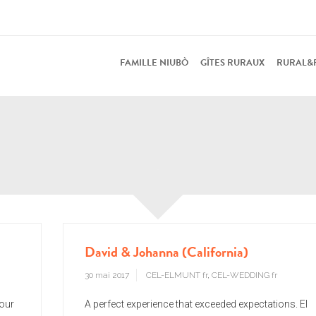
FAMILLE NIUBÒ
GÎTES RURAUX
RURAL&
David & Johanna (California)
30 mai 2017
CEL-ELMUNT fr
,
CEL-WEDDING fr
 our
A perfect experience that exceeded expectations. El