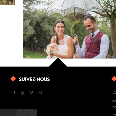
SUIVEZ-NOUS
C
A
P
C