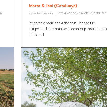
Marta & Toni (Catalunya)
fr
23 septembre 2015
CEL-LACABANA fr
,
CEL-WEDDING fr
Preparar la boda con Anna de la Cabana fue
estupendo. Nada más ver la casa, supimos que tení
que ser […]