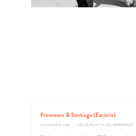
Francesca & Santiago (Escocia)
16 novembre 2016
CEL-ELMUNT fr
,
CEL-WEDDING fr