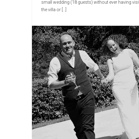
small wedding (18 guests) without ever having visi
the villa or […]