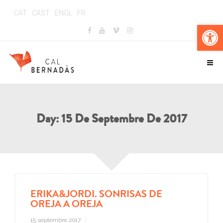
CAT
CAST
ENGL
FR
Ouv
Day:
15 De Septembre De 2017
ERIKA&JORDI. SONRISAS DE
OREJA A OREJA
15 septembre 2017