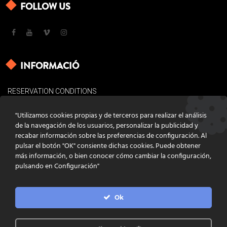
FOLLOW US
INFORMACIÓ
RESERVATION CONDITIONS
LEGAL BASES
"Utilizamos cookies propias y de terceros para realizar el análisis
COOKIES POLICY
de la navegación de los usuarios, personalizar la publicidad y
recabar información sobre las preferencias de configuración. Al
CONTACT
pulsar el botón "OK" consiente dichas cookies. Puede obtener
más información, o bien conocer cómo cambiar la configuración,
pulsando en Configuración"
Ok
DISSENY
GRATSTUDIO.COM
PROGRAMACIÓ
INFOACTIVA'T
IL·LUSTRACIONS
CLARA NIUBÒ