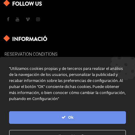
FOLLOW US
INFORMACIÓ
RESERVATION CONDITIONS
LEGAL BASES
"Utilizamos cookies propias y de terceros para realizar el análisis
COOKIES POLICY
de la navegación de los usuarios, personalizar la publicidad y
recabar información sobre las preferencias de configuración. Al
CONTACT
pulsar el botón "OK" consiente dichas cookies. Puede obtener
más información, o bien conocer cómo cambiar la configuración,
pulsando en Configuración"
Ok
DISSENY
GRATSTUDIO.COM
PROGRAMACIÓ
INFOACTIVA'T
IL·LUSTRACIONS
CLARA NIUBÒ