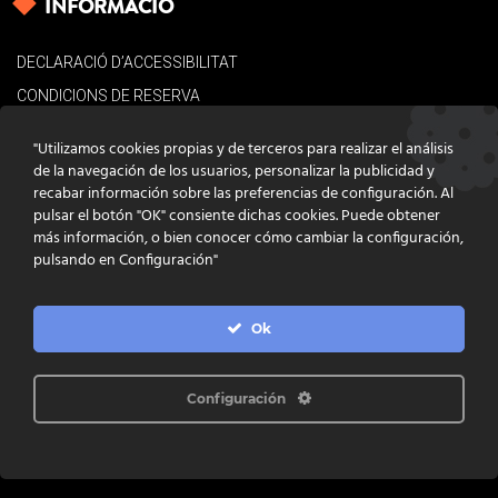
INFORMACIÓ
DECLARACIÓ D’ACCESSIBILITAT
CONDICIONS DE RESERVA
AVÍS LEGAL
"Utilizamos cookies propias y de terceros para realizar el análisis
POLÍTICA DE COOKIES
de la navegación de los usuarios, personalizar la publicidad y
recabar información sobre las preferencias de configuración. Al
CONTACTE
pulsar el botón "OK" consiente dichas cookies. Puede obtener
más información, o bien conocer cómo cambiar la configuración,
pulsando en Configuración"
Ok
DISSENY
GRATSTUDIO.COM
PROGRAMACIÓ
INFOACTIVA'T
IL·LUSTRACIONS
CLARA NIUBÒ
Configuración