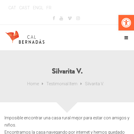
CAT
CAST
ENGL
FR
Obr
Silvarita V.
Home
Testimonial Item
Silvarita V.
Imposible encontrar una casa rural mejor para estar con amigos y
niños.
Encontramos la casa navegando por internet y hemos quedado