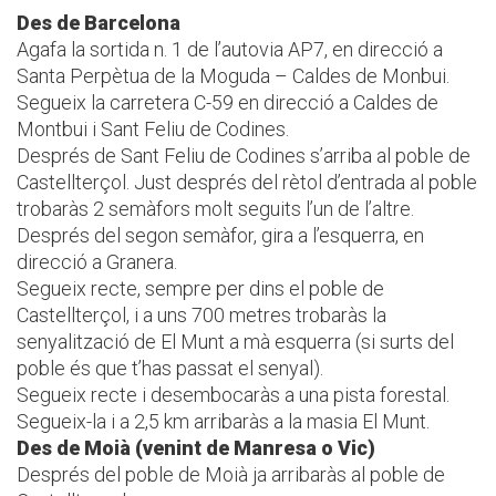
Des de Barcelona
Agafa la sortida n. 1 de l’autovia AP7, en direcció a
Santa Perpètua de la Moguda – Caldes de Monbui.
Segueix la carretera C-59 en direcció a Caldes de
Montbui i Sant Feliu de Codines.
Després de Sant Feliu de Codines s’arriba al poble de
Castellterçol. Just després del rètol d’entrada al poble
trobaràs 2 semàfors molt seguits l’un de l’altre.
Després del segon semàfor, gira a l’esquerra, en
direcció a Granera.
Segueix recte, sempre per dins el poble de
Castellterçol, i a uns 700 metres trobaràs la
senyalització de El Munt a mà esquerra (si surts del
poble és que t’has passat el senyal).
Segueix recte i desembocaràs a una pista forestal.
Segueix-la i a 2,5 km arribaràs a la masia El Munt.
Des de Moià (venint de Manresa o Vic)
Després del poble de Moià ja arribaràs al poble de