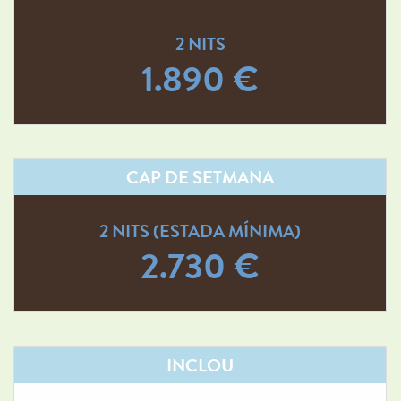
2 NITS
1.890 €
CAP DE SETMANA
2 NITS (ESTADA MÍNIMA)
2.730 €
INCLOU