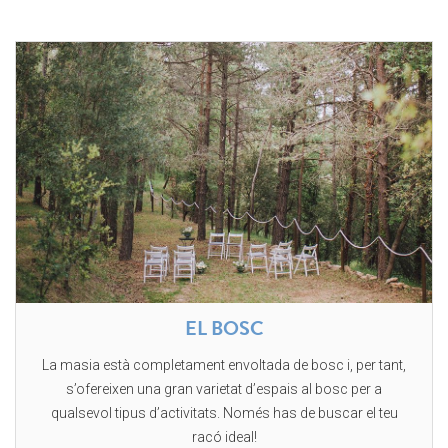
EL BOSC
La masia està completament envoltada de bosc i, per tant,
s’ofereixen una gran varietat d’espais al bosc per a
qualsevol tipus d’activitats. Només has de buscar el teu
racó ideal!