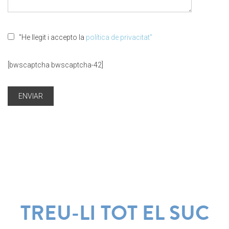
"He llegit i accepto la
política de privacitat"
[bwscaptcha bwscaptcha-42]
TREU-LI TOT EL SUC