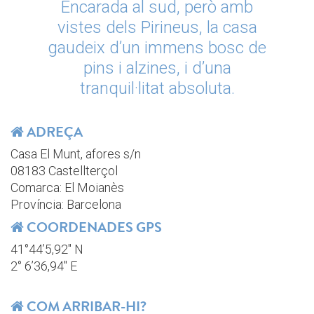
Encarada al sud, però amb
vistes dels Pirineus, la casa
gaudeix d’un immens bosc de
pins i alzines, i d’una
tranquil·litat absoluta.
ADREÇA
Casa El Munt, afores s/n
08183 Castellterçol
Comarca: El Moianès
Província: Barcelona
COORDENADES GPS
41°44’5,92″ N
2° 6’36,94″ E
COM ARRIBAR-HI?