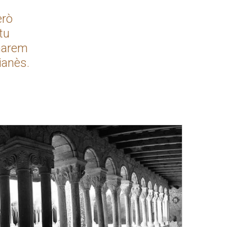
erò
tu
rmarem
ianès.