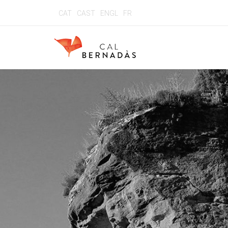
CAT
CAST
ENGL
FR