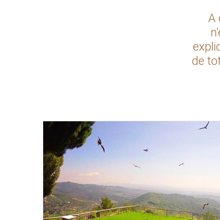
A 
n
expli
de to