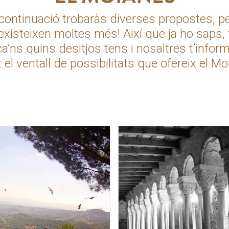
continuació trobaràs diverses propostes, p
’existeixen moltes més! Així que ja ho saps, 
ca’ns quins desitjos tens i nosaltres t’info
t el ventall de possibilitats que ofereix el Mo