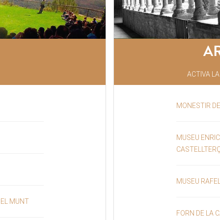
AR
ACTIVA L
MONESTIR DE
MUSEU ENRIC 
CASTELLTER
MUSEU RAFEL
DEL MUNT
FORN DE LA 