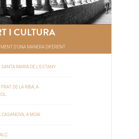
T I CULTURA
A MENT D’UNA MANERA DIFERENT
 SANTA MARIA DE L’ESTANY
PRAT DE LA RIBA, A
ÇOL
 CASANOVA, A MOIÀ
CALÇ