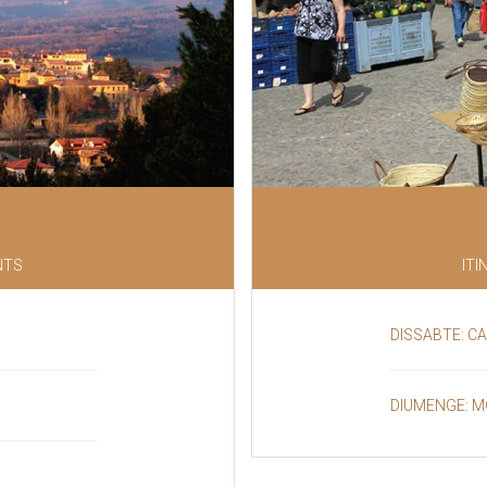
NTS
ITI
DISSABTE: C
DIUMENGE: M