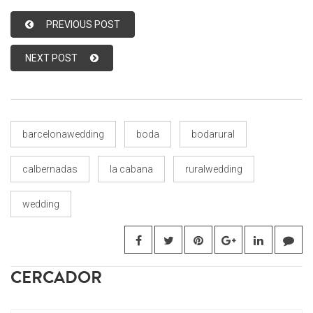
PREVIOUS POST
NEXT POST
barcelonawedding
boda
bodarural
calbernadas
la cabana
ruralwedding
wedding
CERCADOR