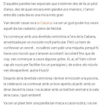
D’aquelles parelles tan especials que s’estimen des de fa un pilot
d’anys, des de quan encara eren gairebé uns marrecs, i l’amor
entre ells cada dia es una mica més gran.
Van decidir casar-se a
la Cabana
i va ser un gust poder-los veure
aquell dia tan radiants i plens de felicitat.
Va començar amb una divertida cerimònia a l’era de la Cabana,
amenitzada per un mossèn molt particular. Però us hem de
confessar un secret… nosaltres vam patir una miqueta, perquè hi
havia uns núvols que s’anaven acostant i acostant fins que de
cop, van començar a caure algunes gotes. Ai, ai, ai! Vam córrer
cap als nuvis per facilitar-los un paraigües i, de sobre, els núvols
van desaparèixer, quina il·lusió!
Després de la divertida cerimònia i de tirar el mossèn a la piscina,
la celebració va continuar amb un bon aperitiu al jardí i amb un
dinar davant la casa. I va acabar amb un ball ben animat a la sala
de la casa. I quin ambient!
Va ser un plaer tenir una parella tan maca a casa nostra, i va ser