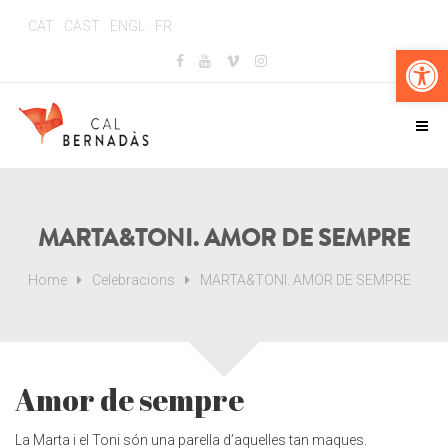
CAT
CAST
ENGL
FR
Obr
MARTA&TONI. AMOR DE SEMPRE
Home
Celebracions
MARTA&TONI. AMOR DE SEMPRE
Amor de sempre
La Marta i el Toni són una parella d’aquelles tan maques.