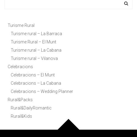
Turisme Rural
Turisme rural – La Barraca
Turisme Rural – El Munt
Turisme rural – La Cabana
Turisme rural – Vilanova
Celebracions
Celebracions – El Munt
Celebracions – La Cabana
Celebracions – Wedding Planner
Rural&Packs
Rural&DailyRomantic
Rural&Kids