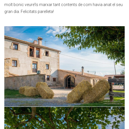
molt bonic veure’ls marxar tant contents de com havia anat el seu
gran dia. Felicitats parelleta!