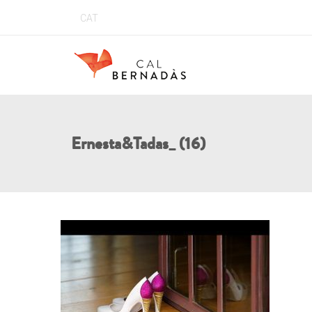
CAT
Ernesta&Tadas_ (16)