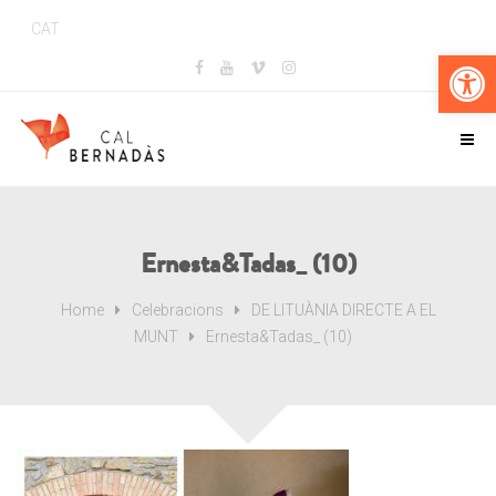
CAT
Obr
Ernesta&Tadas_ (10)
Home
Celebracions
DE LITUÀNIA DIRECTE A EL
MUNT
Ernesta&Tadas_ (10)