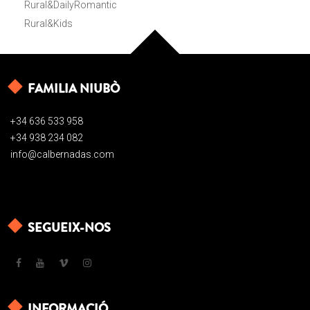
Rural&DailyRomantic
Rural&Kids
FAMILIA NIUBÒ
+34 636 533 958
+34 938 234 082
info@calbernadas.com
SEGUEIX-NOS
INFORMACIÓ