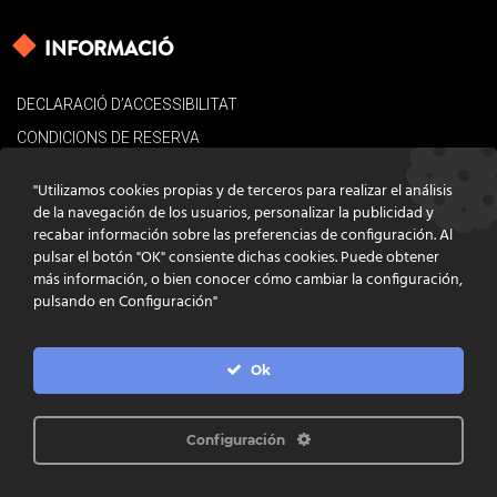
INFORMACIÓ
DECLARACIÓ D’ACCESSIBILITAT
CONDICIONS DE RESERVA
AVÍS LEGAL
"Utilizamos cookies propias y de terceros para realizar el análisis
POLÍTICA DE COOKIES
de la navegación de los usuarios, personalizar la publicidad y
recabar información sobre las preferencias de configuración. Al
CONTACTE
pulsar el botón "OK" consiente dichas cookies. Puede obtener
más información, o bien conocer cómo cambiar la configuración,
pulsando en Configuración"
Ok
DISSENY
GRATSTUDIO.COM
PROGRAMACIÓ
INFOACTIVA'T
IL·LUSTRACIONS
CLARA NIUBÒ
Configuración