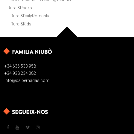
Rural&Packs
Rural&DailyRomantic
Rural&Kids
FAMILIA NIUBÒ
+34 636 533 958
+34 938 234 082
info@calbernadas.com
SEGUEIX-NOS