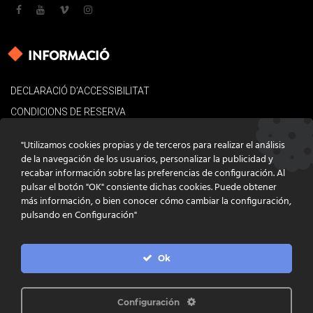
INFORMACIÓ
DECLARACIÓ D’ACCESSIBILITAT
CONDICIONS DE RESERVA
AVÍS LEGAL
"Utilizamos cookies propias y de terceros para realizar el análisis
POLÍTICA DE COOKIES
de la navegación de los usuarios, personalizar la publicidad y
recabar información sobre las preferencias de configuración. Al
CONTACTE
pulsar el botón "OK" consiente dichas cookies. Puede obtener
más información, o bien conocer cómo cambiar la configuración,
pulsando en Configuración"
Ok
DISSENY
GRATSTUDIO.COM
PROGRAMACIÓ
INFOACTIVA'T
IL·LUSTRACIONS
CLARA NIUBÒ
Configuración