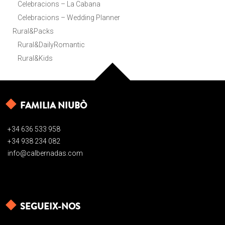
Celebracions – La Cabana
Celebracions – Wedding Planner
Rural&Packs
Rural&DailyRomantic
Rural&Kids
FAMILIA NIUBÒ
+34 636 533 958
+34 938 234 082
info@calbernadas.com
SEGUEIX-NOS