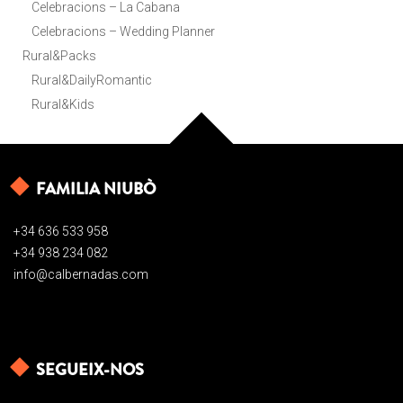
Celebracions – La Cabana
Celebracions – Wedding Planner
Rural&Packs
Rural&DailyRomantic
Rural&Kids
FAMILIA NIUBÒ
+34 636 533 958
+34 938 234 082
info@calbernadas.com
SEGUEIX-NOS