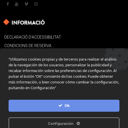
INFORMACIÓ
DECLARACIÓ D’ACCESSIBILITAT
CONDICIONS DE RESERVA
AVÍS LEGAL
"Utilizamos cookies propias y de terceros para realizar el análisis
POLÍTICA DE COOKIES
de la navegación de los usuarios, personalizar la publicidad y
recabar información sobre las preferencias de configuración. Al
CONTACTE
pulsar el botón "OK" consiente dichas cookies. Puede obtener
más información, o bien conocer cómo cambiar la configuración,
pulsando en Configuración"
Ok
DISSENY
GRATSTUDIO.COM
PROGRAMACIÓ
INFOACTIVA'T
IL·LUSTRACIONS
CLARA NIUBÒ
Configuración