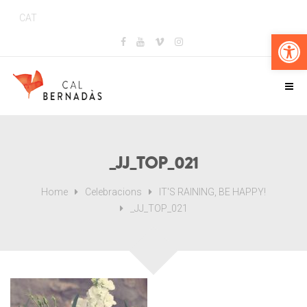
CAT
Obr
_JJ_TOP_021
Home
Celebracions
IT'S RAINING, BE HAPPY!
_JJ_TOP_021