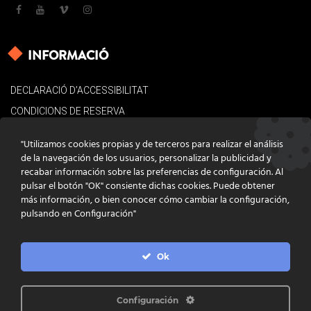
INFORMACIÓ
DECLARACIÓ D’ACCESSIBILITAT
CONDICIONS DE RESERVA
AVÍS LEGAL
"Utilizamos cookies propias y de terceros para realizar el análisis
POLÍTICA DE COOKIES
de la navegación de los usuarios, personalizar la publicidad y
recabar información sobre las preferencias de configuración. Al
CONTACTE
pulsar el botón "OK" consiente dichas cookies. Puede obtener
más información, o bien conocer cómo cambiar la configuración,
pulsando en Configuración"
Ok
DISSENY
GRATSTUDIO.COM
PROGRAMACIÓ
INFOACTIVA'T
IL·LUSTRACIONS
CLARA NIUBÒ
Configuración