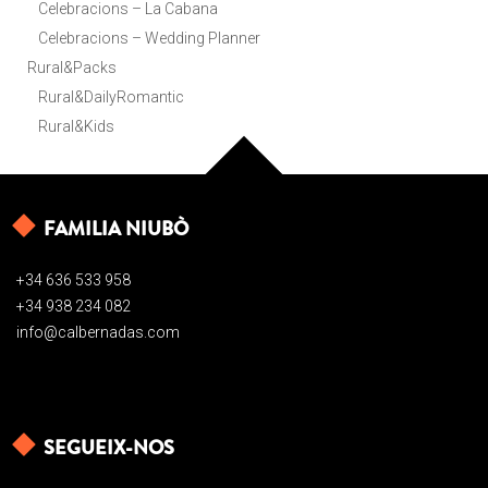
Celebracions – La Cabana
Celebracions – Wedding Planner
Rural&Packs
Rural&DailyRomantic
Rural&Kids
FAMILIA NIUBÒ
+34 636 533 958
+34 938 234 082
info@calbernadas.com
SEGUEIX-NOS