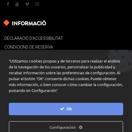
INFORMACIÓ
DECLARACIÓ D’ACCESSIBILITAT
CONDICIONS DE RESERVA
AVÍS LEGAL
"Utilizamos cookies propias y de terceros para realizar el análisis
POLÍTICA DE COOKIES
de la navegación de los usuarios, personalizar la publicidad y
recabar información sobre las preferencias de configuración. Al
CONTACTE
pulsar el botón "OK" consiente dichas cookies. Puede obtener
más información, o bien conocer cómo cambiar la configuración,
pulsando en Configuración"
Ok
DISSENY
GRATSTUDIO.COM
PROGRAMACIÓ
INFOACTIVA'T
IL·LUSTRACIONS
CLARA NIUBÒ
Configuración