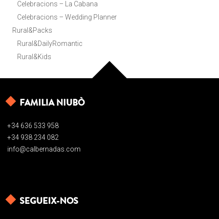
Celebracions – La Cabana
Celebracions – Wedding Planner
Rural&Packs
Rural&DailyRomantic
Rural&Kids
FAMILIA NIUBÒ
+34 636 533 958
+34 938 234 082
info@calbernadas.com
SEGUEIX-NOS