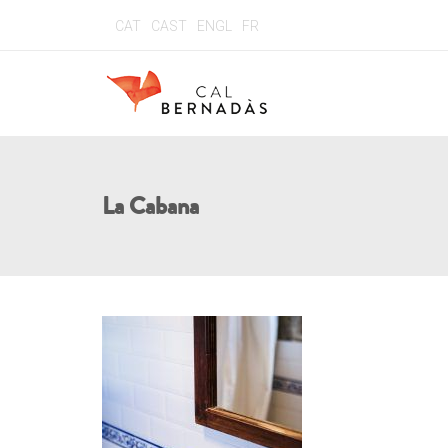
CAT
CAST
ENGL
FR
La Cabana