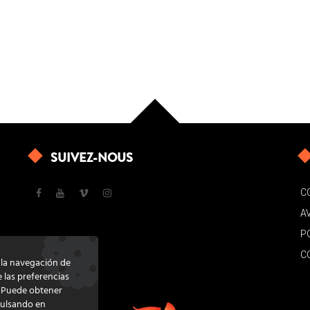
SUIVEZ-NOUS
C
A
P
C
e la navegación de
e las preferencias
. Puede obtener
pulsando en