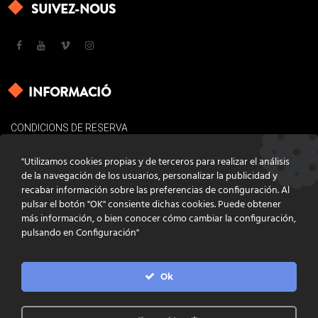
SUIVEZ-NOUS
INFORMACIÓ
CONDICIONS DE RESERVA
AVÍS LEGAL
"Utilizamos cookies propias y de terceros para realizar el análisis
POLÍTICA DE COOKIES
de la navegación de los usuarios, personalizar la publicidad y
recabar información sobre las preferencias de configuración. Al
CONTACTE
pulsar el botón "OK" consiente dichas cookies. Puede obtener
más información, o bien conocer cómo cambiar la configuración,
pulsando en Configuración"
Ok
DISSENY
GRATSTUDIO.COM
PROGRAMACIÓ
INFOACTIVA'T
IL·LUSTRACIONS
CLARA NIUBÒ