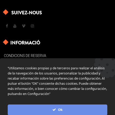
SUIVEZ-NOUS
INFORMACIÓ
CONDICIONS DE RESERVA
AVÍS LEGAL
"Utilizamos cookies propias y de terceros para realizar el análisis
POLÍTICA DE COOKIES
de la navegación de los usuarios, personalizar la publicidad y
recabar información sobre las preferencias de configuración. Al
CONTACTE
pulsar el botón "OK" consiente dichas cookies. Puede obtener
más información, o bien conocer cómo cambiar la configuración,
pulsando en Configuración"
Ok