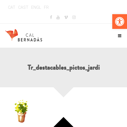
CAT
CAST
ENGL
FR
Abr
Tr_destacables_pictos_jardi