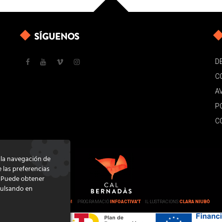
SÍGUENOS
D
C
A
P
C
e la navegación de
e las preferencias
. Puede obtener
pulsando en
DISSENY
GRATSTUDIO.COM
PROGRAMACIÓ
INFOACTIVA'T
IL·LUSTRACIONS
CLARA NIUBÒ