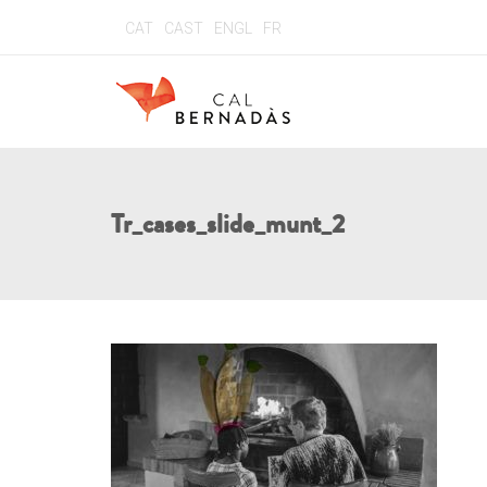
CAT
CAST
ENGL
FR
Tr_cases_slide_munt_2