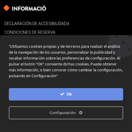
INFORMACIÓ
DECLARACIÓN DE ACCESIBILIDADd
CONDICIONES DE RESERVA
AVISO LEGAL
"Utilizamos cookies propias y de terceros para realizar el análisis
POLÍTICA DE COOKIES
de la navegación de los usuarios, personalizar la publicidad y
recabar información sobre las preferencias de configuración. Al
CONTACTO
pulsar el botón "OK" consiente dichas cookies. Puede obtener
más información, o bien conocer cómo cambiar la configuración,
pulsando en Configuración"
Ok
DISSENY
GRATSTUDIO.COM
PROGRAMACIÓ
INFOACTIVA'T
IL·LUSTRACIONS
CLARA NIUBÒ
Configuración