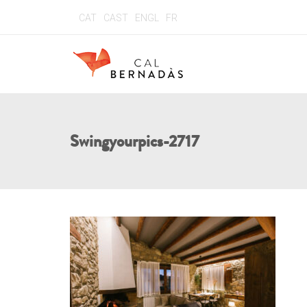
CAT
CAST
ENGL
FR
Swingyourpics-2717