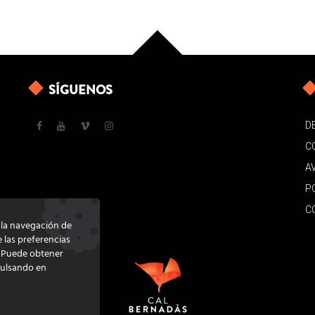
SÍGUENOS
D
C
A
P
C
e la navegación de
e las preferencias
. Puede obtener
pulsando en