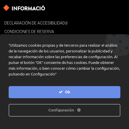
INFORMACIÓ
DECLARACIÓN DE ACCESIBILIDADd
CONDICIONES DE RESERVA
AVISO LEGAL
"Utilizamos cookies propias y de terceros para realizar el análisis
POLÍTICA DE COOKIES
de la navegación de los usuarios, personalizar la publicidad y
recabar información sobre las preferencias de configuración. Al
CONTACTO
pulsar el botón "OK" consiente dichas cookies. Puede obtener
más información, o bien conocer cómo cambiar la configuración,
pulsando en Configuración"
Ok
DISSENY
GRATSTUDIO.COM
PROGRAMACIÓ
INFOACTIVA'T
IL·LUSTRACIONS
CLARA NIUBÒ
Configuración