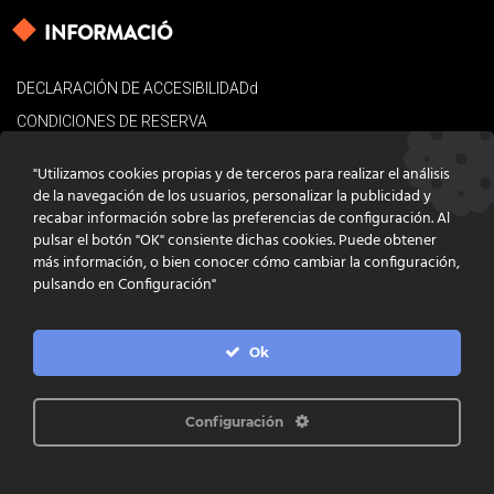
INFORMACIÓ
DECLARACIÓN DE ACCESIBILIDADd
CONDICIONES DE RESERVA
AVISO LEGAL
"Utilizamos cookies propias y de terceros para realizar el análisis
POLÍTICA DE COOKIES
de la navegación de los usuarios, personalizar la publicidad y
recabar información sobre las preferencias de configuración. Al
CONTACTO
pulsar el botón "OK" consiente dichas cookies. Puede obtener
más información, o bien conocer cómo cambiar la configuración,
pulsando en Configuración"
Ok
DISSENY
GRATSTUDIO.COM
PROGRAMACIÓ
INFOACTIVA'T
IL·LUSTRACIONS
CLARA NIUBÒ
Configuración